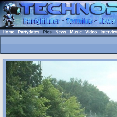
Home
Partydates
Pics
News
Music
Video
Intervie