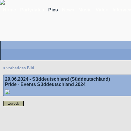
Home
Partydates
Pics
News
Music
Video
Intervie
< vorheriges Bild
29.06.2024 - Süddeutschland (Süddeutschland)
Pride - Events Süddeutschland 2024